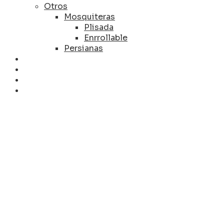
Otros
Mosquiteras
Plisada
Enrrollable
Persianas
BLOG
PRESUPUESTOS
DISTRIBUIDORES
CONTACTO